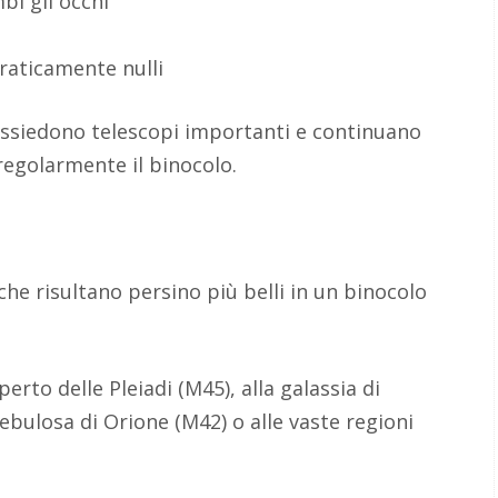
bi gli occhi
raticamente nulli
possiedono telescopi importanti e continuano
regolarmente il binocolo.
che risultano persino più belli in un binocolo
rto delle Pleiadi (M45), alla galassia di
bulosa di Orione (M42) o alle vaste regioni