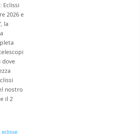
: Eclissi
re 2026 e
, la
da
pleta
 telescopi
i dove
rezza
clissi
el nostro
 il 2
,
eclisse