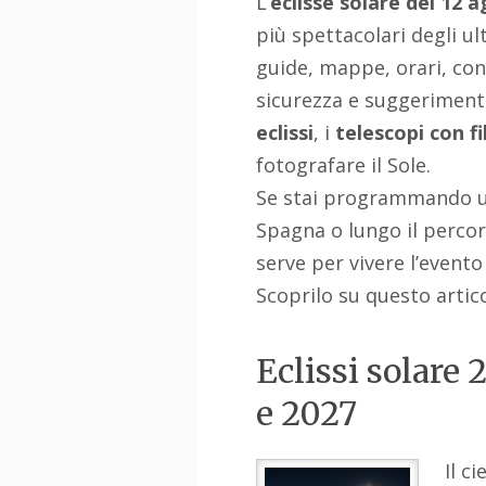
L’
eclisse solare del 12 
più spettacolari degli ul
guide, mappe, orari, cons
sicurezza e suggerimenti
eclissi
, i
telescopi con fi
fotografare il Sole.
Se stai programmando un v
Spagna o lungo il percors
serve per vivere l’event
Scoprilo su questo artic
Eclissi solare 
e 2027
Il ci