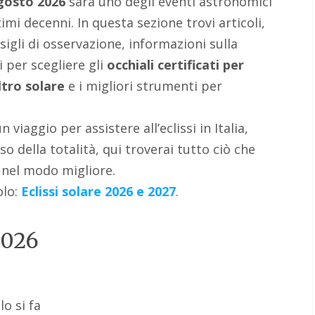
agosto 2026
sarà uno degli eventi astronomici
timi decenni. In questa sezione trovi articoli,
igli di osservazione, informazioni sulla
 per scegliere gli
occhiali certificati per
ltro solare
e i migliori strumenti per
iaggio per assistere all’eclissi in Italia,
o della totalità, qui troverai tutto ciò che
o nel modo migliore.
olo:
Eclissi solare 2026 e 2027
.
2026
elo si fa