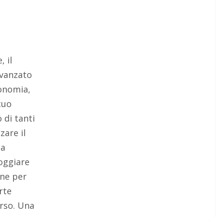
 il
avanzato
onomia,
 tuo
 di tanti
zare il
na
oggiare
one per
rte
erso. Una