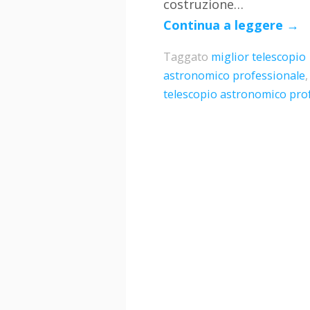
costruzione…
Continua a leggere
→
Taggato
miglior telescopio
astronomico professionale
,
telescopio astronomico pro