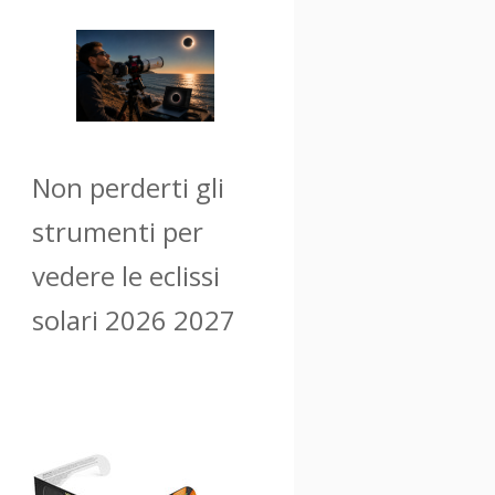
Non perderti gli
strumenti per
vedere le eclissi
solari 2026 2027