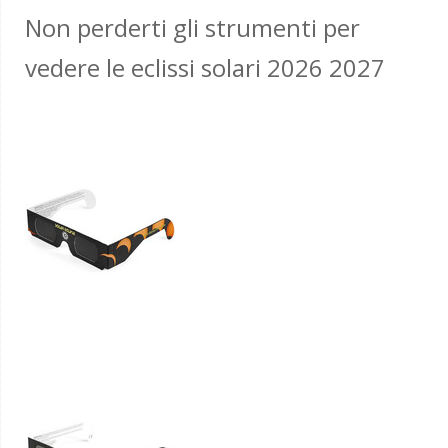
Non perderti gli strumenti per
vedere le eclissi solari 2026 2027