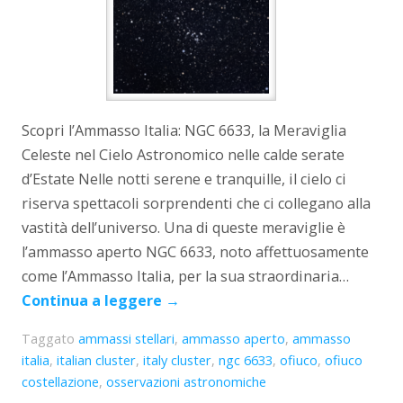
Scopri l’Ammasso Italia: NGC 6633, la Meraviglia
Celeste nel Cielo Astronomico nelle calde serate
d’Estate Nelle notti serene e tranquille, il cielo ci
riserva spettacoli sorprendenti che ci collegano alla
vastità dell’universo. Una di queste meraviglie è
l’ammasso aperto NGC 6633, noto affettuosamente
come l’Ammasso Italia, per la sua straordinaria…
Continua a leggere
→
Taggato
ammassi stellari
,
ammasso aperto
,
ammasso
italia
,
italian cluster
,
italy cluster
,
ngc 6633
,
ofiuco
,
ofiuco
costellazione
,
osservazioni astronomiche