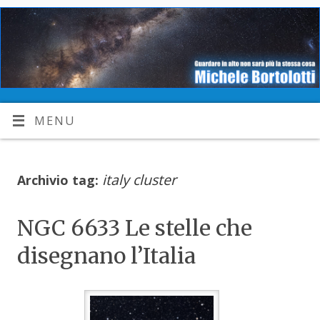
MENU
italy cluster
Archivio tag:
NGC 6633 Le stelle che
disegnano l’Italia