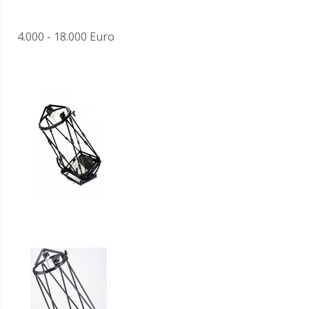
4.000 - 18.000 Euro