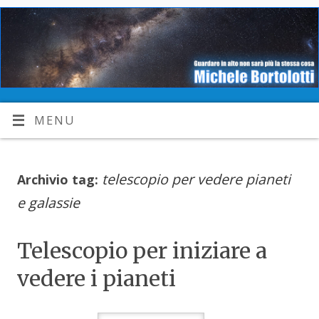
MENU
telescopio per vedere pianeti
Archivio tag:
e galassie
Telescopio per iniziare a
vedere i pianeti