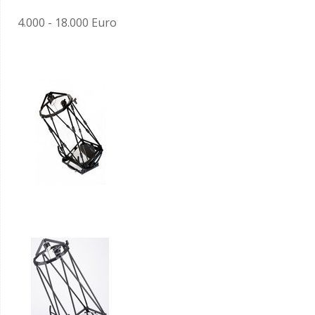
4.000 - 18.000 Euro