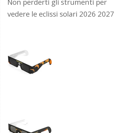
Non perderti gli strumenti per
vedere le eclissi solari 2026 2027