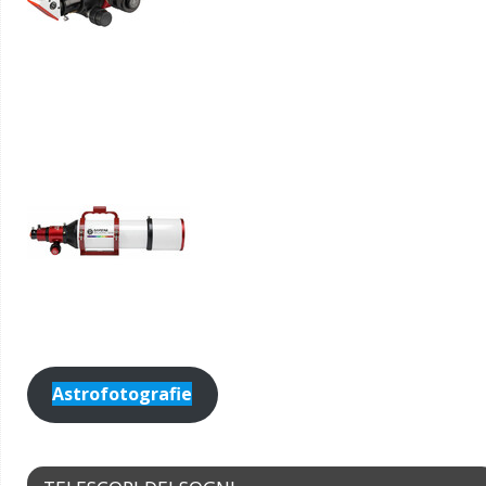
Astrofotografie