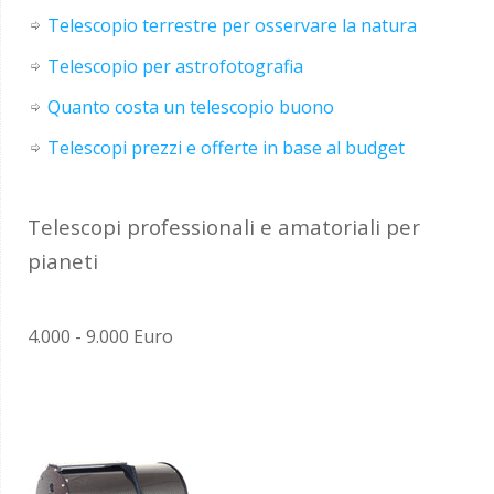
Telescopio terrestre per osservare la natura
Telescopio per astrofotografia
Quanto costa un telescopio buono
Telescopi prezzi e offerte in base al budget
Telescopi professionali e amatoriali per
pianeti
4.000 - 9.000 Euro